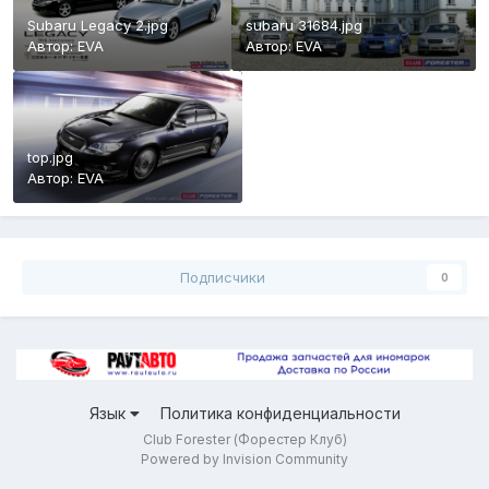
Subaru Legacy 2.jpg
subaru 31684.jpg
Автор:
EVA
Автор:
EVA
top.jpg
Автор:
EVA
Подписчики
0
Язык
Политика конфиденциальности
Club Forester (Форестер Клуб)
Powered by Invision Community