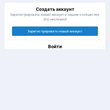
Создать аккаунт
Зарегистрировать новый аккаунт в нашем сообществе.
Это несложно!
Зарегистрировать новый аккаунт
Войти
Есть аккаунт? Войти.
Войти
Язык
Политика конфиденциальности
Club Forester (Форестер Клуб)
Powered by Invision Community