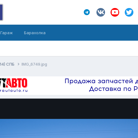
Гараж
Барахолка
014) СПБ
IMG_6749.jpg