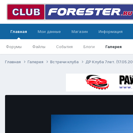
Главная
Мои данные
Магазин
Информация
Форумы
Файлы
События
Блоги
Галерея
Главная
Галерея
Встречи клуба
ДР Клуба 7лет. (17.05.2