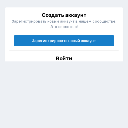
Создать аккаунт
Зарегистрировать новый аккаунт в нашем сообществе.
Это несложно!
Зарегистрировать новый аккаунт
Войти
Есть аккаунт? Войти.
Войти
Язык
Политика конфиденциальности
Club Forester (Форестер Клуб)
Powered by Invision Community