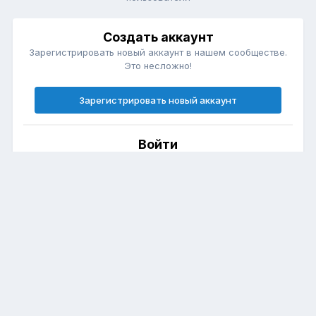
Создать аккаунт
Зарегистрировать новый аккаунт в нашем сообществе.
Это несложно!
Зарегистрировать новый аккаунт
Войти
Есть аккаунт? Войти.
Войти
Язык
Политика конфиденциальности
Club Forester (Форестер Клуб)
Powered by Invision Community