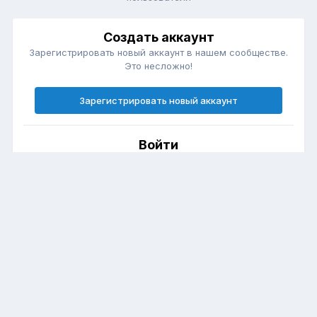
Создать аккаунт
Зарегистрировать новый аккаунт в нашем сообществе.
Это несложно!
Зарегистрировать новый аккаунт
Войти
Есть аккаунт? Войти.
Войти
Язык
Политика конфиденциальности
Club Forester (Форестер Клуб)
Powered by Invision Community