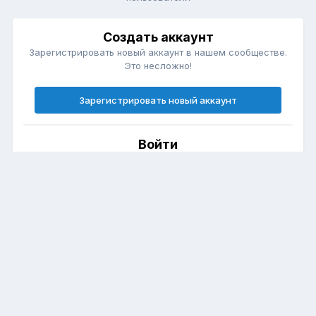
Создать аккаунт
Зарегистрировать новый аккаунт в нашем сообществе.
Это несложно!
Зарегистрировать новый аккаунт
Войти
Есть аккаунт? Войти.
Войти
Язык
Политика конфиденциальности
Club Forester (Форестер Клуб)
Powered by Invision Community