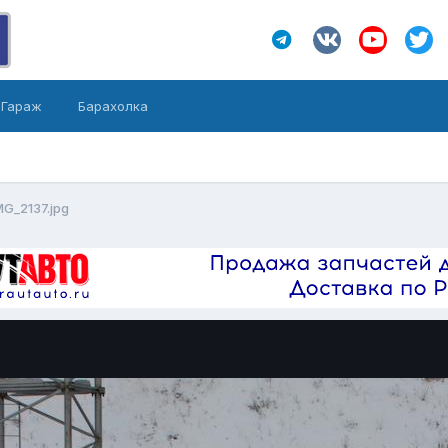
Гараж
Барахолка
MG_2137.jpg