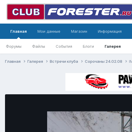
Главная
Мои данные
Магазин
Информация
Форумы
Файлы
События
Блоги
Галерея
Главная
Галерея
Встречи клуба
Сорочаны 24.02.08
I