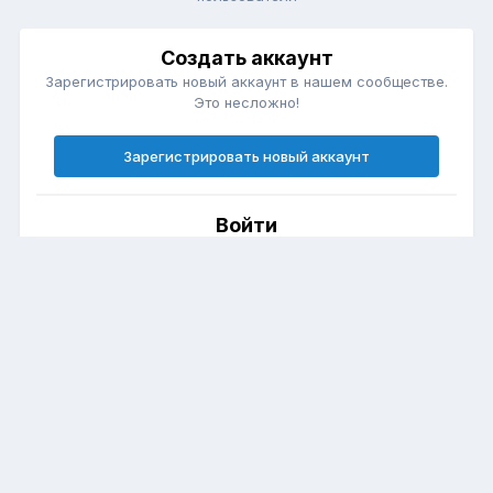
Создать аккаунт
Зарегистрировать новый аккаунт в нашем сообществе.
Это несложно!
Зарегистрировать новый аккаунт
Войти
Есть аккаунт? Войти.
Войти
Язык
Политика конфиденциальности
Club Forester (Форестер Клуб)
Powered by Invision Community