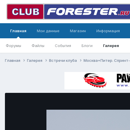
Главная
Мои данные
Магазин
Информация
Форумы
Файлы
События
Блоги
Галерея
Главная
Галерея
Встречи клуба
Москва+Питер. Спринт