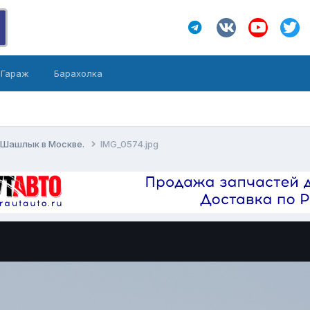
Гараж
Барахолка
-Шашлык в Москве.
IMG_0574.jpg