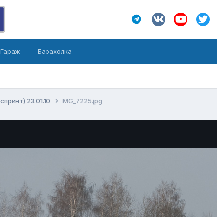
Гараж
Барахолка
принт) 23.01.10
IMG_7225.jpg