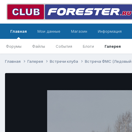
Главная
Мои данные
Магазин
Информация
Форумы
Файлы
События
Блоги
Галерея
Главная
Галерея
Встречи клуба
Встреча ФМС (Ледовый с