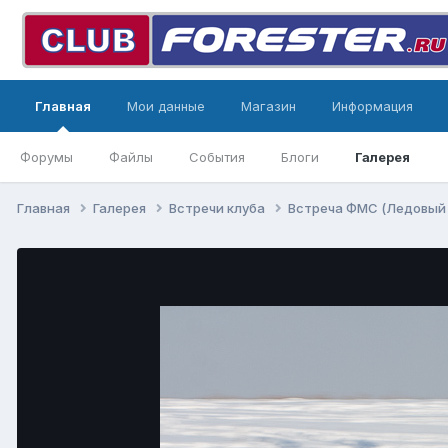
Главная
Мои данные
Магазин
Информация
Форумы
Файлы
События
Блоги
Галерея
Главная
Галерея
Встречи клуба
Встреча ФМС (Ледовый с