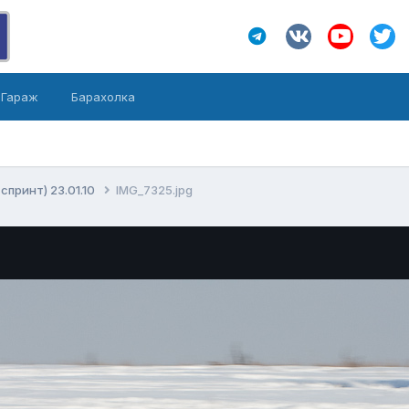
Гараж
Барахолка
принт) 23.01.10
IMG_7325.jpg