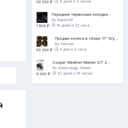
8 дней и 5 часов
50 000 ₽
Передние тормозные колодки
Brembo Gold
By
RaptorHF
16 дней и 22 часа
1 800 ₽
Продаю колеса в сборе: 17" б/у
диски с НОВОЙ зимней резиной
By
Yarkolp
4 дня и 3 часа
65 000 ₽
Cooper Weather-Master S/T 2
225/60 R17
By
Александр Липин
20 дней и 18 часов
9 000 ₽
й