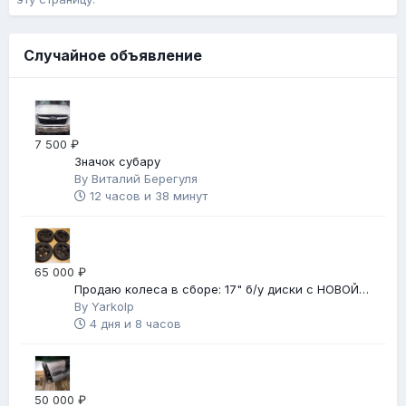
Случайное объявление
7 500 ₽
Значок субару
By
Виталий Берегуля
12 часов и 38 минут
65 000 ₽
Продаю колеса в сборе: 17" б/у диски с НОВОЙ
зимней резиной
By
Yarkolp
4 дня и 8 часов
50 000 ₽