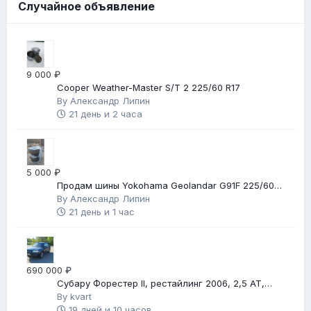
Случайное объявление
9 000 ₽
Cooper Weather-Master S/T 2 225/60 R17
By
Александр Липин
21 день и 2 часа
5 000 ₽
Продам шины Yokohama Geolandar G91F 225/60
R17
By
Александр Липин
21 день и 1 час
690 000 ₽
Субару Форестер II, рестайлинг 2006, 2,5 АТ,
автомат
By
kvart
19 дней и 10 часов