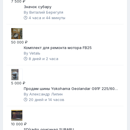
7 500 ₽
Значок субару
By
Виталий Берегуля
4 часа и 44 минуты
50 000 ₽
Комплект для ремонта мотора FB25
By
Vetalь
8 дней и 2 часа
5 000 ₽
Продам шины Yokohama Geolandar G91F 225/60
R17
By
Александр Липин
20 дней и 14 часов
10 000 ₽
SD/radio оригинал SUBARU