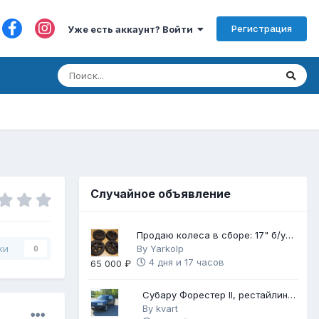
Регистрация
Уже есть аккаунт? Войти
Случайное объявление
Продаю колеса в сборе: 17" б/у
диски с НОВОЙ зимней резиной
By
Yarkolp
ки
0
4 дня и 17 часов
65 000 ₽
Субару Форестер II, рестайлинг
2006, 2,5 АТ, автомат
By
kvart