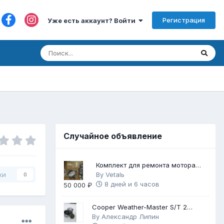
Регистрация
Уже есть аккаунт? Войти
Случайное объявление
Комплект для ремонта мотора
FB25
By
Vetalь
ки
0
8 дней и 6 часов
50 000 ₽
Cooper Weather-Master S/T 2
225/60 R17
By
Александр Липин