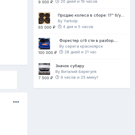
20 дней и 19 часов
9 000 ₽
Продаю колеса в сборе: 17" б/у
диски с НОВОЙ зимней резиной
By
Yarkolp
4 дня и 5 часов
65 000 ₽
Форестер сг9 сти в разбор.
Механика 6ст.
By
серега красноярск
28 дней и 21 час
100 000 ₽
Значок субару
By
Виталий Берегуля
9 часов и 25 минут
7 500 ₽