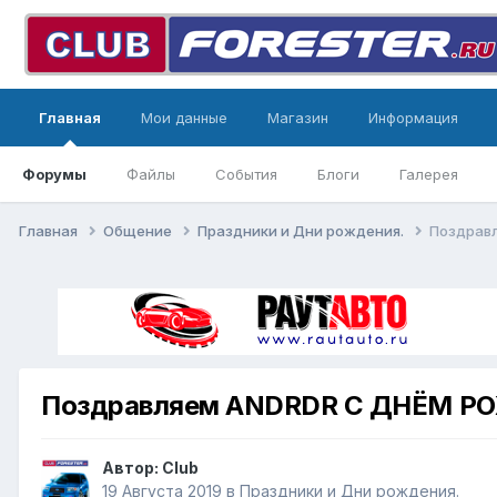
Главная
Мои данные
Магазин
Информация
Форумы
Файлы
События
Блоги
Галерея
Главная
Общение
Праздники и Дни рождения.
Поздрав
Поздравляем ANDRDR С ДНЁМ Р
Автор:
Club
19 Августа 2019
в
Праздники и Дни рождения.