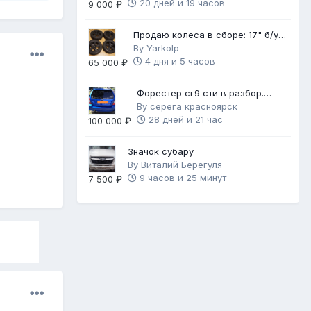
20 дней и 19 часов
9 000 ₽
Продаю колеса в сборе: 17" б/у
диски с НОВОЙ зимней резиной
By
Yarkolp
4 дня и 5 часов
65 000 ₽
Форестер сг9 сти в разбор.
Механика 6ст.
By
серега красноярск
28 дней и 21 час
100 000 ₽
Значок субару
By
Виталий Берегуля
9 часов и 25 минут
7 500 ₽