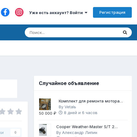
Регистрация
Уже есть аккаунт? Войти
Случайное объявление
Комплект для ремонта мотора
FB25
By
Vetalь
8 дней и 6 часов
50 000 ₽
Cooper Weather-Master S/T 2
225/60 R17
By
Александр Липин
ки
0