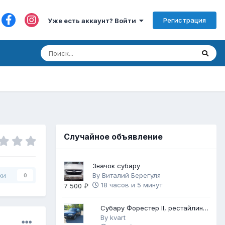
Регистрация
Уже есть аккаунт? Войти
Случайное объявление
Значок субару
By
Виталий Берегуля
ки
0
18 часов и 5 минут
7 500 ₽
Субару Форестер II, рестайлинг
2006, 2,5 АТ, автомат
By
kvart