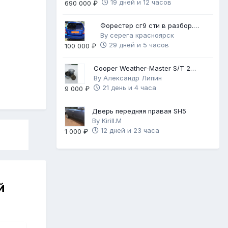
19 дней и 12 часов
690 000 ₽
Форестер сг9 сти в разбор.
Механика 6ст.
By
серега красноярск
29 дней и 5 часов
100 000 ₽
Cooper Weather-Master S/T 2
225/60 R17
By
Александр Липин
21 день и 4 часа
9 000 ₽
Дверь передняя правая SH5
By
Kirill.M
12 дней и 23 часа
1 000 ₽
й