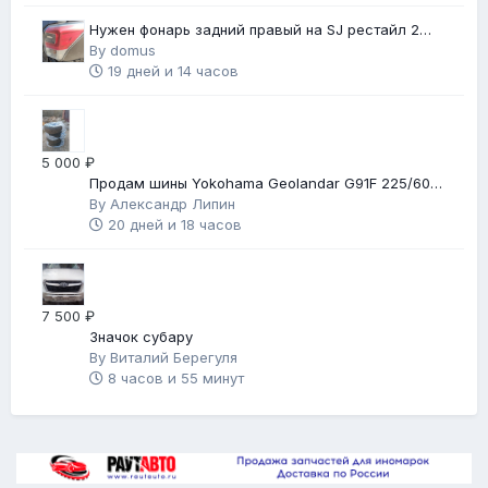
Нужен фонарь задний правый на SJ рестайл 2
(2018 г.в.)
By
domus
19 дней и 14 часов
5 000 ₽
Продам шины Yokohama Geolandar G91F 225/60
R17
By
Александр Липин
20 дней и 18 часов
7 500 ₽
Значок субару
By
Виталий Берегуля
8 часов и 55 минут