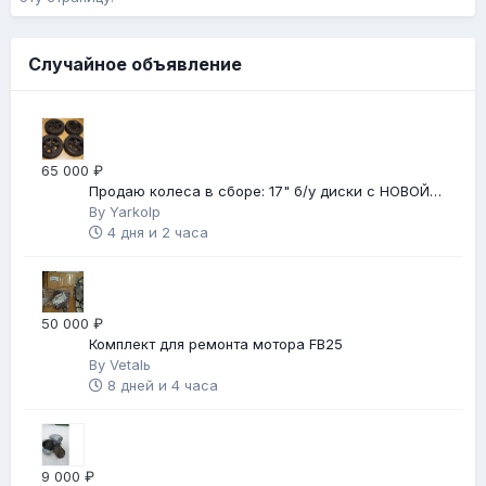
Случайное объявление
65 000 ₽
Продаю колеса в сборе: 17" б/у диски с НОВОЙ
зимней резиной
By
Yarkolp
4 дня и 2 часа
50 000 ₽
Комплект для ремонта мотора FB25
By
Vetalь
8 дней и 4 часа
9 000 ₽