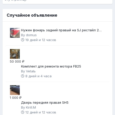
Случайное объявление
Нужен фонарь задний правый на SJ рестайл 2
(2018 г.в.)
By
domus
19 дней и 12 часов
50 000 ₽
Комплект для ремонта мотора FB25
By
Vetalь
8 дней и 4 часа
1 000 ₽
Дверь передняя правая SH5
By
Kirill.M
12 дней и 12 часов