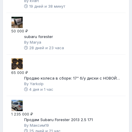
автомат
By
kvart
19 дней и 38 минут
50 000 ₽
subaru forester
By
Marya
28 дней и 23 часа
65 000 ₽
Продаю колеса в сборе: 17" б/у диски с НОВОЙ
зимней резиной
By
Yarkolp
4 дня и 1 час
1 235 000 ₽
Продам Subaru Forester 2013 2.5 171
By
Максим19
25 дней и 21 час