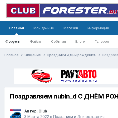
Главная
Мои данные
Магазин
Информация
Форумы
Файлы
События
Блоги
Галерея
Главная
Общение
Праздники и Дни рождения.
Поздравл
Поздравляем nubin_d С ДНЁМ РО
Автор:
Club
3 Марта 2022
в
Праздники и Дни рождения.