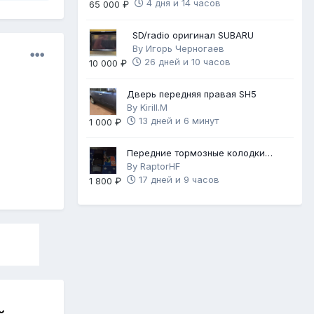
4 дня и 14 часов
65 000 ₽
SD/radio оригинал SUBARU
By
Игорь Черногаев
26 дней и 10 часов
10 000 ₽
Дверь передняя правая SH5
By
Kirill.M
13 дней и 6 минут
1 000 ₽
Передние тормозные колодки
Brembo Gold
By
RaptorHF
17 дней и 9 часов
1 800 ₽