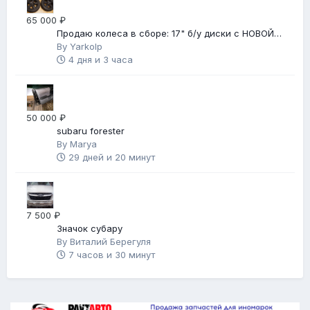
65 000 ₽
Продаю колеса в сборе: 17" б/у диски с НОВОЙ
зимней резиной
By
Yarkolp
4 дня и 3 часа
50 000 ₽
subaru forester
By
Marya
29 дней и 20 минут
7 500 ₽
Значок субару
By
Виталий Берегуля
7 часов и 30 минут