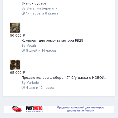
Значок субару
By
Виталий Берегуля
17 часов и 6 минут
50 000 ₽
Комплект для ремонта мотора FB25
By
Vetalь
8 дней и 14 часов
65 000 ₽
Продаю колеса в сборе: 17" б/у диски с НОВОЙ
зимней резиной
By
Yarkolp
4 дня и 12 часов