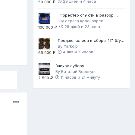
29 дней и 4 часа
50 000 ₽
Форестер сг9 сти в разбор.
Механика 6ст.
By
серега красноярск
28 дней и 23 часа
100 000 ₽
Продаю колеса в сборе: 17" б/у
диски с НОВОЙ зимней резиной
By
Yarkolp
4 дня и 7 часов
65 000 ₽
Значок субару
By
Виталий Берегуля
11 часов и 21 минуту
7 500 ₽