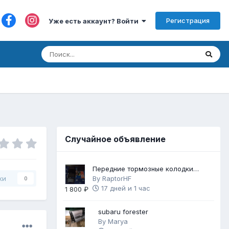
Регистрация
Уже есть аккаунт? Войти
Случайное объявление
Передние тормозные колодки
Brembo Gold
By
RaptorHF
ки
0
17 дней и 1 час
1 800 ₽
subaru forester
By
Marya