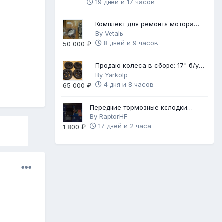
19 дней и 17 часов
Комплект для ремонта мотора
FB25
By
Vetalь
8 дней и 9 часов
50 000 ₽
Продаю колеса в сборе: 17" б/у
диски с НОВОЙ зимней резиной
By
Yarkolp
4 дня и 8 часов
65 000 ₽
Передние тормозные колодки
Brembo Gold
By
RaptorHF
17 дней и 2 часа
1 800 ₽