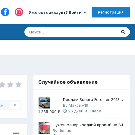
Регистрация
Уже есть аккаунт? Войти
Случайное объявление
Продам Subaru Forester 2013
2.5 171
By
Максим19
ки
0
26 дней и 3 часа
1 235 000 ₽
Нужен фонарь задний правый на SJ
рестайл 2 (2018 г.в.)
By
domus