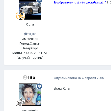
По
Поздравляем с Днём рождения!!!
Орги
11,8k
Имя:
Антон
Город:
Санкт-
Петербург
Машина:
SG5 2.0XT АТ
"жгучий перчик"
ISe
Опубликовано
16 Февраля 2015
Всех благ!
sys.admin