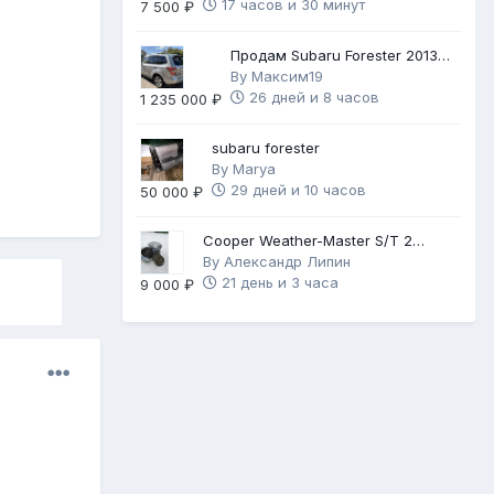
17 часов и 30 минут
7 500 ₽
Продам Subaru Forester 2013
2.5 171
By
Максим19
26 дней и 8 часов
1 235 000 ₽
subaru forester
By
Marya
29 дней и 10 часов
50 000 ₽
Cooper Weather-Master S/T 2
225/60 R17
By
Александр Липин
21 день и 3 часа
9 000 ₽