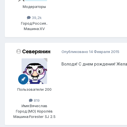
Модераторы
39,2k
Город:
Россия..
Машина:
XV
Северянин
Опубликовано
14 Февраля 2015
Володя! С днем рождения! Желаю
Пользователи 200
819
Имя:
Вячеслав
Город:
(МО) Королёв
Машина:
Forester SJ 2.5