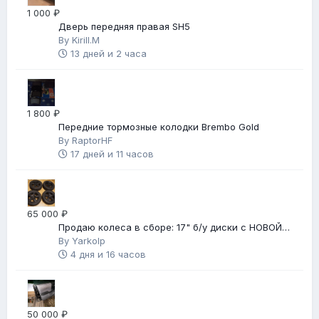
1 000 ₽
Дверь передняя правая SH5
By
Kirill.M
13 дней и 2 часа
1 800 ₽
Передние тормозные колодки Brembo Gold
By
RaptorHF
17 дней и 11 часов
65 000 ₽
Продаю колеса в сборе: 17" б/у диски с НОВОЙ
зимней резиной
By
Yarkolp
4 дня и 16 часов
50 000 ₽