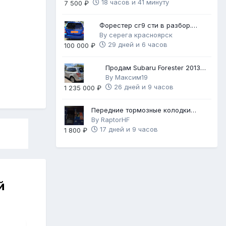
18 часов и 41 минуту
7 500 ₽
Форестер сг9 сти в разбор.
Механика 6ст.
By
серега красноярск
29 дней и 6 часов
100 000 ₽
Продам Subaru Forester 2013
2.5 171
By
Максим19
26 дней и 9 часов
1 235 000 ₽
Передние тормозные колодки
Brembo Gold
By
RaptorHF
17 дней и 9 часов
1 800 ₽
й