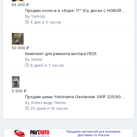
65 000 ₽
Продаю колеса в сборе: 17" б/у диски с НОВОЙ
зимней резиной
By
Yarkolp
4 дня и 5 часов
50 000 ₽
Комплект для ремонта мотора FB25
By
Vetalь
8 дней и 7 часов
5 000 ₽
Продам шины Yokohama Geolandar G91F 225/60
R17
By
Александр Липин
20 дней и 19 часов