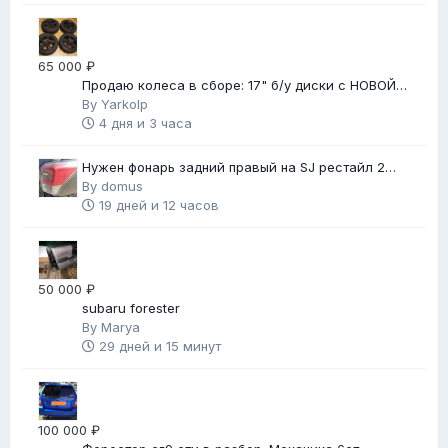
65 000 ₽
Продаю колеса в сборе: 17" б/у диски с НОВОЙ
зимней резиной
By
Yarkolp
4 дня и 3 часа
Нужен фонарь задний правый на SJ рестайл 2
(2018 г.в.)
By
domus
19 дней и 12 часов
50 000 ₽
subaru forester
By
Marya
29 дней и 15 минут
100 000 ₽