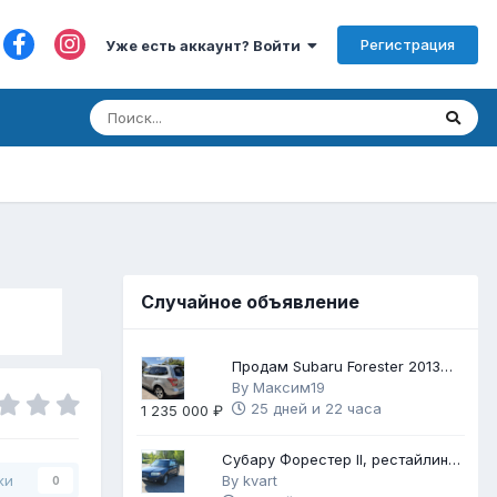
Регистрация
Уже есть аккаунт? Войти
Случайное объявление
Продам Subaru Forester 2013
2.5 171
By
Максим19
25 дней и 22 часа
1 235 000 ₽
Субару Форестер II, рестайлинг
2006, 2,5 АТ, автомат
By
kvart
ки
0