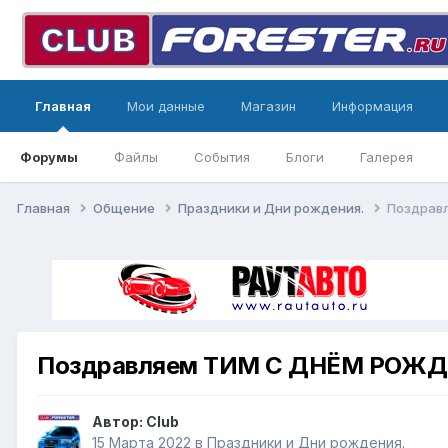
Главная
Мои данные
Магазин
Информация
Форумы
Файлы
События
Блоги
Галерея
Главная
Общение
Праздники и Дни рождения.
Поздрав
Поздравляем ТИМ С ДНЁМ РОЖДЕ
Автор:
Club
15 Марта 2022
в
Праздники и Дни рождения.