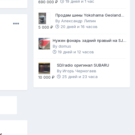
19 дней и 1 час
690 000 ₽
Продам шины Yokohama Geolandar
G91F 225/60 R17
By
Александр Липин
20 дней и 16 часов
5 000 ₽
Нужен фонарь задний правый на SJ
рестайл 2 (2018 г.в.)
By
domus
19 дней и 12 часов
SD/radio оригинал SUBARU
By
Игорь Черногаев
25 дней и 23 часа
10 000 ₽